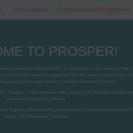
e
Corso online
Empowerment Programme
ME TO PROSPER!
sieme superando le distanze fisiche. Di conseguenza, sono emersi vari tipi di c
 con il lavoro ibrido durante la pandemia di Covid19, questo progetto mira a 
 per le piccole e medie imprese, incentrato sul lavoro ibrido sano.
ttare, sviluppare e implementare un nuovo approccio di formazione adattato al
possono non lavorare in presenza.
ee di gestire efficacemente i propri dipendenti che lavorano da remoto/in mani
digitale con il benessere e l’inclusione