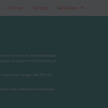
Partner
Notizia
Italiano
ontesti di lavoro da remoto/ibrido legati
sviluppare un programma di formazione ed
le esigenze dei manager delle PMI che
era ibrida, bilanciando la produttività