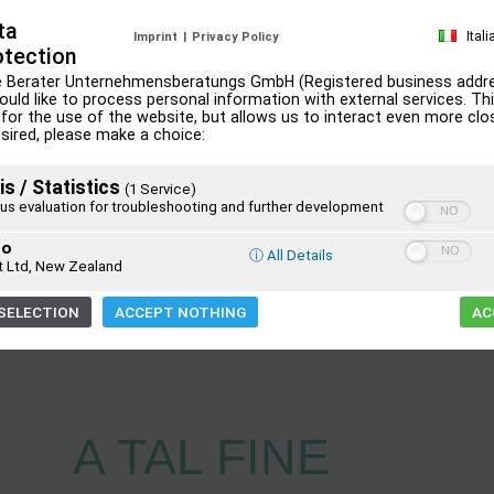
ta
elle risorse
Ital
Imprint
|
Privacy Policy
otection
r i contesti
ie Berater Unternehmensberatungs GmbH (Registered business addr
would like to process personal information with external services. Thi
sfatte e che siano
for the use of the website, but allows us to interact even more clo
io
esired, please make a choice:
 esigenze del
imentata dalla
is / Statistics
(1 Service)
s evaluation for troubleshooting and further development
mo
ⓘ All Details
t Ltd, New Zealand
SELECTION
ACCEPT NOTHING
AC
A TAL FINE