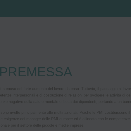
PREMESSA
ausa del forte aumento del lavoro da casa. Tuttavia, il passaggio al lavoro 
nze interpersonali e di costruzione di relazioni per svolgere le attività di ges
guenze negative sulla salute mentale e fisica dei dipendenti, portando a un burn
a sono rivolte principalmente alle multinazionali. Poiché le PMI costituiscono 
 esigenze dei manager delle PMI europee ed è allineato con le competenze dei 
ionale per il settore delle piccole e medie imprese.