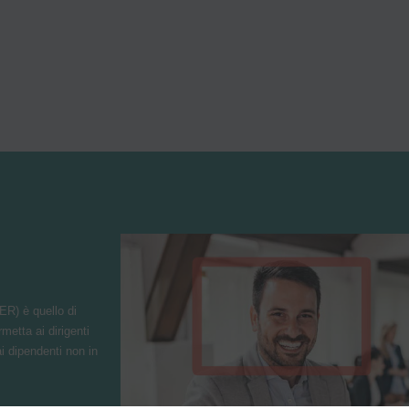
R) è quello di
etta ai dirigenti
ai dipendenti non in