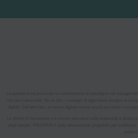
La pandemia ha provocato un cambiamento di paradigma nel management a c
che per il personale. Da un lato, i manager di oggi hanno bisogno di compete
digitali. Dall’altro lato, un lavoro digitale senza vincoli può avere conse
Le offerte di formazione e le risorse educative sulla leadership a distanz
degli europei, PROSPER è stato attentamente progettato per soddisfare le
profess