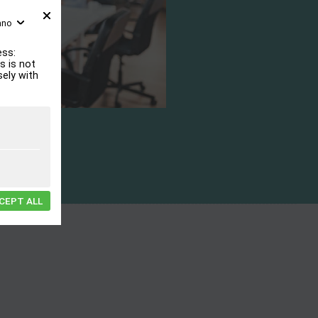
iano
ess:
s is not
sely with
CEPT ALL