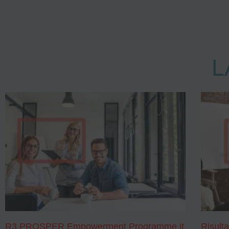
L
R3 PROSPER Empowerment Programme it
Risult