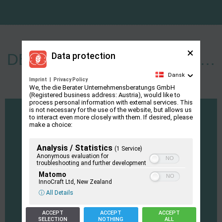
Data protection
DET VIL VI GØRE VED AT …
Dansk
Imprint
|
Privacy Policy
We, the die Berater Unternehmensberatungs GmbH
(Registered business address: Austria), would like to
process personal information with external services. This
is not necessary for the use of the website, but allows us
to interact even more closely with them. If desired, please
make a choice:
Analysis / Statistics
(1 Service)
Anonymous evaluation for
troubleshooting and further development
Matomo
InnoCraft Ltd, New Zealand
Business Case
ⓘ All Details
udvikle en letlæselig vejledning med
ACCEPT
ACCEPT
ACCEPT
baggrundsinformation og praktiske eksempler
SELECTION
NOTHING
ALL