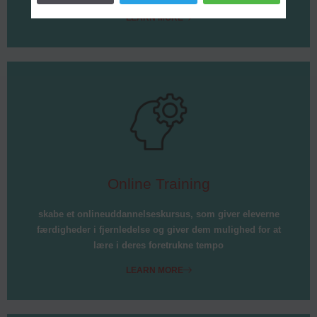
LEARN MORE
Online Training
skabe et onlineuddannelseskursus, som giver eleverne
færdigheder i fjernledelse og giver dem mulighed for at
lære i deres foretrukne tempo
LEARN MORE