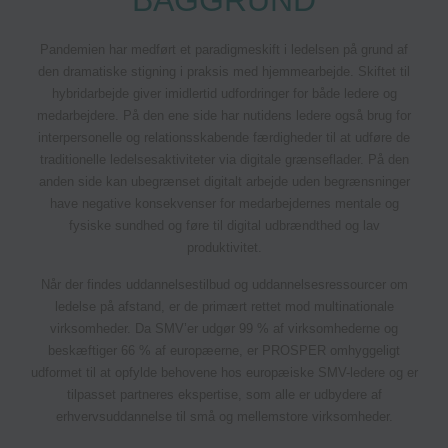
BAGGRUND
Pandemien har medført et paradigmeskift i ledelsen på grund af
den dramatiske stigning i praksis med hjemmearbejde. Skiftet til
hybridarbejde giver imidlertid udfordringer for både ledere og
medarbejdere. På den ene side har nutidens ledere også brug for
interpersonelle og relationsskabende færdigheder til at udføre de
traditionelle ledelsesaktiviteter via digitale grænseflader. På den
anden side kan ubegrænset digitalt arbejde uden begrænsninger
have negative konsekvenser for medarbejdernes mentale og
fysiske sundhed og føre til digital udbrændthed og lav
produktivitet.
Når der findes uddannelsestilbud og uddannelsesressourcer om
ledelse på afstand, er de primært rettet mod multinationale
virksomheder. Da SMV’er udgør 99 % af virksomhederne og
beskæftiger 66 % af europæerne, er PROSPER omhyggeligt
udformet til at opfylde behovene hos europæiske SMV-ledere og er
tilpasset partneres ekspertise, som alle er udbydere af
erhvervsuddannelse til små og mellemstore virksomheder.