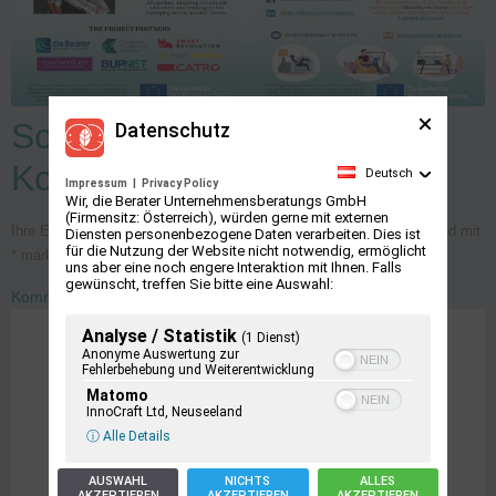
Schreiben Sie einen
Datenschutz
Kommentar
Deutsch
Impressum
|
Privacy Policy
Wir, die Berater Unternehmensberatungs GmbH
(Firmensitz: Österreich), würden gerne mit externen
Ihre E-Mail-Adresse wird nicht veröffentlicht.
Erforderliche Felder sind mit
Diensten personenbezogene Daten verarbeiten. Dies ist
für die Nutzung der Website nicht notwendig, ermöglicht
*
markiert
uns aber eine noch engere Interaktion mit Ihnen. Falls
gewünscht, treffen Sie bitte eine Auswahl:
Kommentar
*
Analyse / Statistik
(1 Dienst)
Anonyme Auswertung zur
Fehlerbehebung und Weiterentwicklung
Matomo
InnoCraft Ltd, Neuseeland
ⓘ Alle Details
AUSWAHL
NICHTS
ALLES
AKZEPTIEREN
AKZEPTIEREN
AKZEPTIEREN