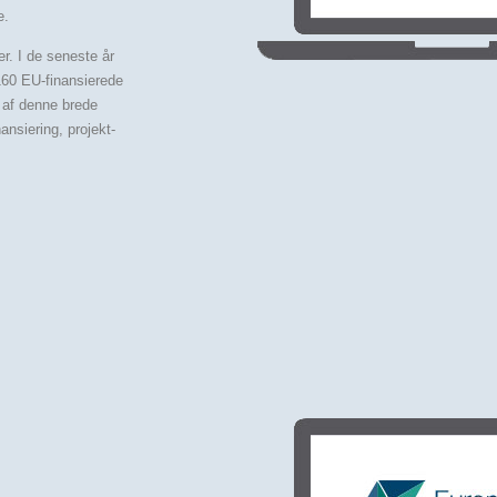
e.
er. I de seneste år
i 160 EU-finansierede
 af denne brede
ansiering, projekt-