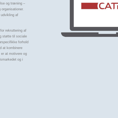
else og træning –
g organisationer.
udvikling af
or rekruttering af
støtte til sociale
rspecifikke forhold
ed at kombinere
 er at motivere og
jdsmarkedet og i