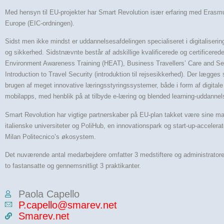
Med hensyn til EU-projekter har Smart Revolution især erfaring med Erasm
Europe (EIC-ordningen).
Sidst men ikke mindst er uddannelsesafdelingen specialiseret i digitaliseri
og sikkerhed. Sidstnævnte består af adskillige kvalificerede og certificered
Environment Awareness Training (HEAT), Business Travellers’ Care and Se
Introduction to Travel Security (introduktion til rejsesikkerhed). Der lægges
brugen af meget innovative læringsstyringssystemer, både i form af digitale
mobilapps, med henblik på at tilbyde e-læring og blended learning-uddannel
Smart Revolution har vigtige partnerskaber på EU-plan takket være sine ma
italienske universiteter og PoliHub, en innovationspark og start-up-accelerato
Milan Politecnico’s økosystem.
Det nuværende antal medarbejdere omfatter 3 medstiftere og administrator
to fastansatte og gennemsnitligt 3 praktikanter.
Paola Capello
P.capello@smarev.net
Smarev.net