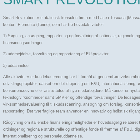
Smart Revolution er et italiensk konsulentfirma med base i Toscana (Massa
kontor i Piemonte (Torino), som har tre hovedaktiviteter:
1) Søgning, ansøgning, rapportering og forvaltning af nationale, regionale og
finansieringsordninger
2) udarbejdelse, forvaltning og rapportering af EU-projekter
3) uddannelse
Alle aktiviteter er kundebaserede og har til formål at gennemføre virksomh
udviklingsprojekter, uanset om det drejer sig om F&U, internationalisering, 
konkurrenceevne eller ansættelse af nye medarbejdere. Målkunder er nysta
teknologivirksomheder samt SMV’er og offentlige forvaltninger. De ledsages i
virksomhedsevaluering til tilskudsscanning, ansøgning om forslag, konsort
rapportering. Det tværfaglige team anvender en innovativ og holistisk tilgan
Rådgivning om italienske finansieringsmuligheder er hovedsagelig relateret t
ordninger og regionale strukturelle og offentlige fonde til fremme af F&U, digi
internationalisering og personaleuddannelse.