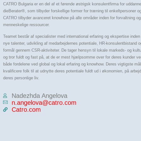
CATRO Bulgaria er en del af et førende østrigsk konsulentfirma for uddann
dieBerater®, som tilbyder forskellige former for træning til enkeltpersoner o
CATRO tilbyder avanceret knowhow på alle områder inden for forvaltning og 
menneskelige ressourcer.
Teamet består af specialister med international erfaring og ekspertise inden f
nye talenter, udvikling af medarbejdernes potentiale, HR-konsulentbistand og 
formål gennem CSR-aktiviteter. De tager hensyn til lokale markeds- og kultu
og tror fuldt og fast på, at de er mest hjælpsomme over for deres kunder v
både fordelene ved global og lokal erfaring og knowhow. Deres vigtigste mål
kvalificere folk til at udnytte deres potentiale fuldt ud i økonomien, på arbe
deres personlige liv.
Nadezhda Angelova
n.angelova@catro.com
Catro.com