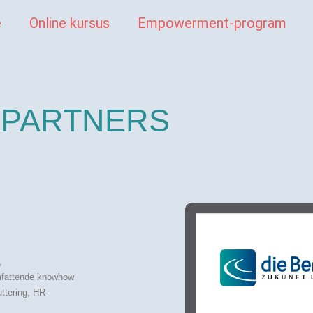
e
Online kursus
Empowerment-program
PARTNERS
,
omfattende knowhow
ttering, HR-