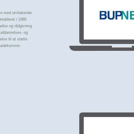
se med omfattende
etableret i 1985
else og rådgivning
 uddannelses- og
lse til at støtte
 imødekomme