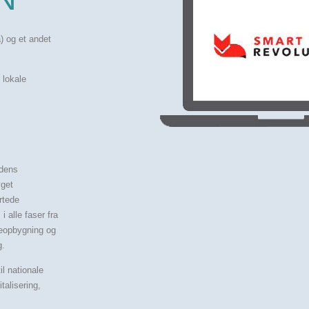
) og et andet
 lokale
edens
øget
rtede
 alle faser fra
ieopbygning og
g.
il nationale
talisering,