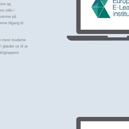
tive og
s rolle i
ksomme på
rne tilgang til
 de mest moderne
i glæder os til at
ektgruppens