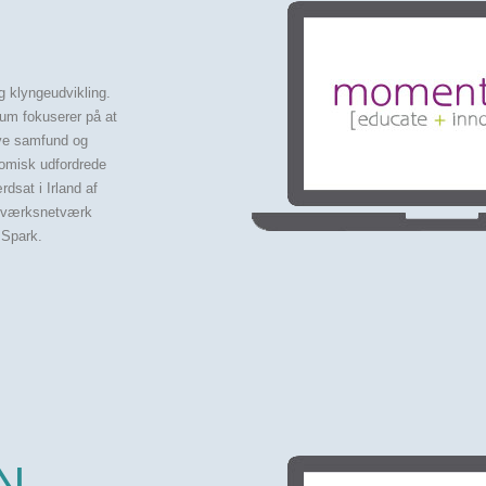
g klyngeudvikling.
um fokuserer på at
ive samfund og
nomisk udfordrede
dsat i Irland af
åndværksnetværk
 Spark.
N