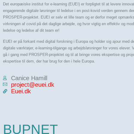
Det europæiske institut for e-learning (EUEI) er forpligtet til at levere innova
engagerende digitale løsninger til ledelse i en post-kovid verden gennem dere
PROSPER-projektet. EUEI er selv et lille team og er derfor meget opmær
virkningen af covid på det daglige arbejde, og hvor vigtig en effektiv og mode
ledelse og ledelse af dit team er!
EUEI er på forkant med digital forskning i Europa og holder sig ajour med
digitale værktøjer, e-learning-tilgange og arbejdsløsninger for vores elever. V
gå i gang med PROSPER-projektet og til at bringe vores ekspertise og proj
ekspertise til dem, der har brug for den i hele Europa.
Canice Hamill
project@euei.dk
Euei.dk
BUPNET