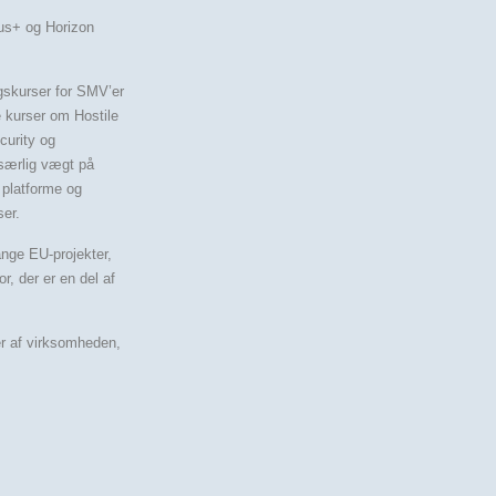
us+ og Horizon
ngskurser for SMV’er
e kurser om Hostile
curity og
 særlig vægt på
 platforme og
ser.
nge EU-projekter,
r, der er en del af
er af virksomheden,