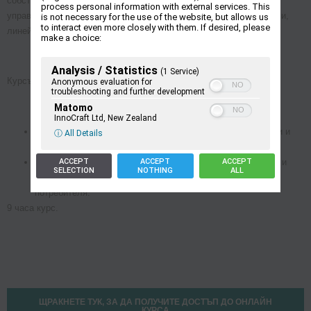
собственици-мениджъри, но също така и друг персонал с
process personal information with external services. This
управленски и надзорни роли, като персонал по човешки ресурси,
is not necessary for the use of the website, but allows us
to interact even more closely with them. If desired, please
линейни мениджъри и ръководители на екипи.
make a choice:
Analysis / Statistics
(1 Service)
Курсът е проектиран като:
Anonymous evaluation for
troubleshooting and further development
Matomo
InnoCraft Ltd, New Zealand
удобно електронно обучение, оптимизирано за смартфони и
ⓘ All Details
таблети.
ACCEPT
ACCEPT
ACCEPT
модулен мултимедиен курс, обслужващ аудио, визуални и
SELECTION
NOTHING
ALL
текстови стилове на обучение с често взаимодействие с
потребителя.
9 часа курс.
ЩРАКНЕТЕ ТУК, ЗА ДА ПОЛУЧИТЕ ДОСТЪП ДО ОНЛАЙН
КУРСА